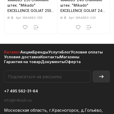
штек. "Mikado"
штек. "Mikado"
EXCELLENCE GOLIAT 255 (
EXCELLENCE GOLIAT 240
50-160гр.) 2-х секц,
( 50-140гр.) 2-х секц,
0
0
Арт.
WAA883-255
Арт.
WAA883-240
256гр, тр.дл.- 133см
253гр, тр.дл.- 125см
Каталог
Акции
Бренды
Услуги
Блог
Условия оплаты
Условия доставки
Контакты
Магазины
Гарантия на товар
Документы
Оферта
+7 495 562-31-64
info@mikado.su
Московская область, г.Красногорск, д.Гольёво,