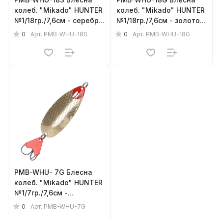
колеб. "Mikado" HUNTER
колеб. "Mikado" HUNTER
№1/18гр./7,6см - серебро
№1/18гр./7,6см - золото
(тройник + двойник)
(тройник + двойник)
0
0
Арт.
PMB-WHU-18S
Арт.
PMB-WHU-18G
PMB-WHU- 7G Блесна
колеб. "Mikado" HUNTER
№1/7гр./7,6см -
золото(тройник +
0
Арт.
PMB-WHU-7G
двойник)