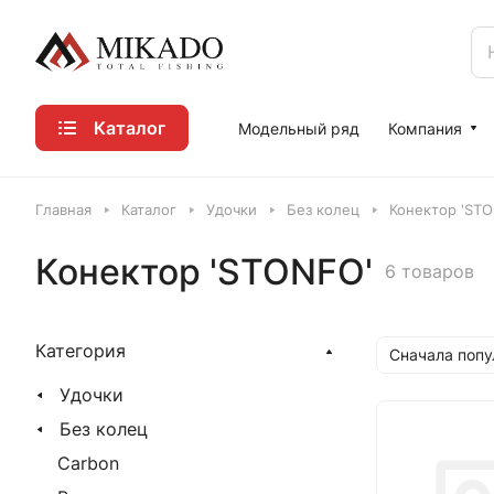
Каталог
Модельный ряд
Компания
Главная
Каталог
Удочки
Без колец
Конектор 'ST
Конектор 'STONFO'
6 товаров
Категория
Сначала поп
Удочки
Без колец
Carbon