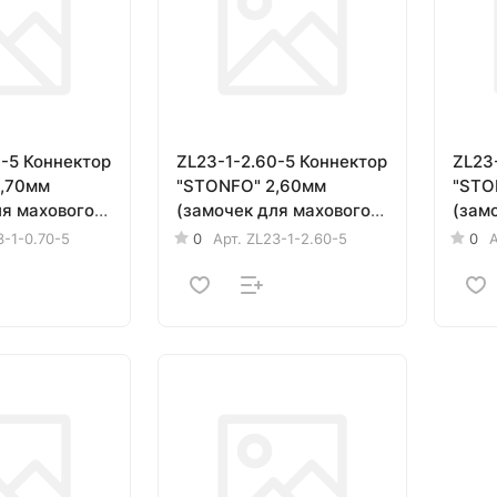
0-5 Коннектор
ZL23-1-2.60-5 Коннектор
ZL23-
"STONFO" 2,60мм
"STONFO
ля махового
(замочек для махового
(зам
шт.
удилища) 5шт.
удил
3-1-0.70-5
0
Арт.
ZL23-1-2.60-5
0
А