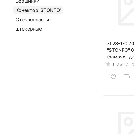
Вершинки
Конектор 'STONFO'
Стеклопластик
штекерные
ZL23-1-0.7
"STONFO" 0,70мм
(замочек д
удилища) 5
0
Арт.
ZL2