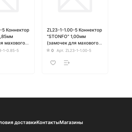
5-5 Коннектор
ZL23-1-1.00-5 Коннектор
"STONFO" 1,00мм
ля махового
(замочек для махового
шт.
удилища) 5шт.
3-1-0.85-5
0
Арт.
ZL23-1-1.00-5
ловия доставки
Контакты
Магазины