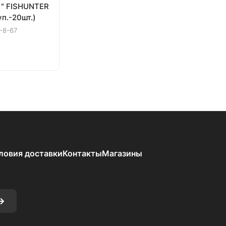
 " FISHUNTER
уп.-20шт.)
-8-67
ловия доставки
Контакты
Магазины