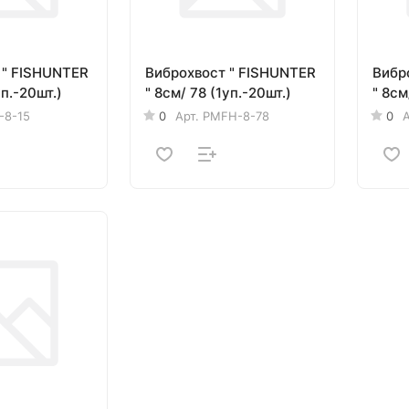
 " FISHUNTER
Виброхвост " FISHUNTER
Вибр
уп.-20шт.)
" 8см/ 78 (1уп.-20шт.)
" 8см
-8-15
0
Арт.
PMFH-8-78
0
А