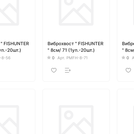
 " FISHUNTER
Виброхвост " FISHUNTER
Вибр
уп.-20шт.)
" 8см/ 71 (1уп.-20шт.)
" 8см
-8-56
0
Арт.
PMFH-8-71
0
А