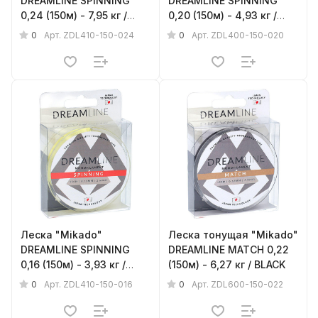
DREAMLINE SPINNING
DREAMLINE SPINNING
0,24 (150м) - 7,95 кг /
0,20 (150м) - 4,93 кг /
YELLOW
CLEAR
0
0
Арт.
ZDL410-150-024
Арт.
ZDL400-150-020
Леска "Mikado"
Леска тонущая "Mikado"
DREAMLINE SPINNING
DREAMLINE MATCH 0,22
0,16 (150м) - 3,93 кг /
(150м) - 6,27 кг / BLACK
YELLOW
0
0
Арт.
ZDL410-150-016
Арт.
ZDL600-150-022