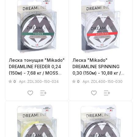
Леска тонущая "Mikado"
Леска "Mikado"
DREAMLINE FEEDER 0,24
DREAMLINE SPINNING
(150м) - 7,68 кг / MOSS
0,30 (150м) - 10,88 кг /
GREEN
CLEAR
0
0
Арт.
ZDL300-150-024
Арт.
ZDL400-150-030