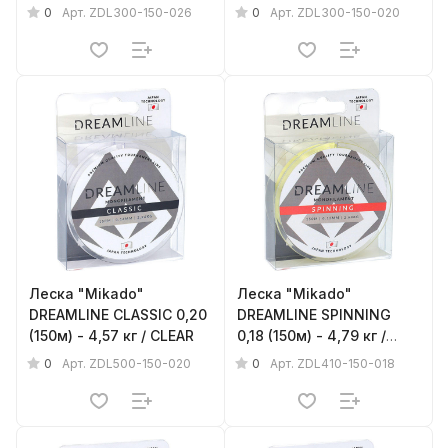
GREEN
GREEN
0
0
Арт.
ZDL300-150-026
Арт.
ZDL300-150-020
Леска "Mikado"
Леска "Mikado"
DREAMLINE CLASSIC 0,20
DREAMLINE SPINNING
(150м) - 4,57 кг / CLEAR
0,18 (150м) - 4,79 кг /
YELLOW
0
0
Арт.
ZDL500-150-020
Арт.
ZDL410-150-018