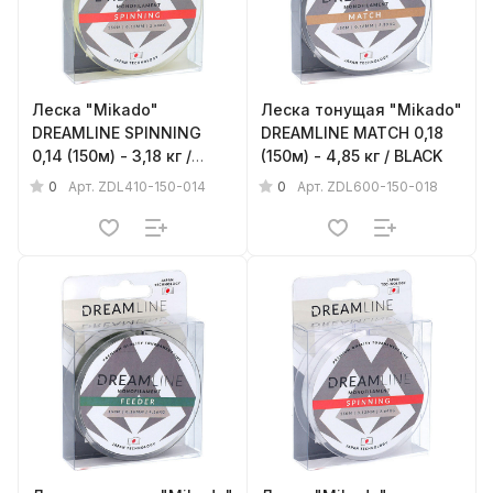
Леска "Mikado"
Леска тонущая "Mikado"
DREAMLINE SPINNING
DREAMLINE MATCH 0,18
0,14 (150м) - 3,18 кг /
(150м) - 4,85 кг / BLACK
YELLOW
0
0
Арт.
ZDL410-150-014
Арт.
ZDL600-150-018