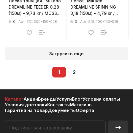
Леска тонущая "Mikado"
Леска "Mikado"
DREAMLINE FEEDER 0,28
DREAMLINE SPINNING
(150м) - 9,73 кг / MOSS
0,18 (150м) - 4,79 кг /
GREEN
CLEAR
0
0
Арт.
ZDL300-150-028
Арт.
ZDL400-150-018
Загрузить еще
1
2
Каталог
Акции
Бренды
Услуги
Блог
Условия оплаты
Условия доставки
Контакты
Магазины
Гарантия на товар
Документы
Оферта