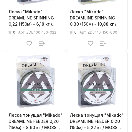
Леска "Mikado"
Леска "Mikado"
DREAMLINE SPINNING
DREAMLINE SPINNING
0,22 (150м) - 6,18 кг /
0,30 (150м) - 10,88 кг /
CLEAR
YELLOW
0
0
Арт.
ZDL400-150-022
Арт.
ZDL410-150-030
Леска тонущая "Mikado"
Леска тонущая "Mikado"
DREAMLINE FEEDER 0,26
DREAMLINE FEEDER 0,20
(150м) - 8,60 кг / MOSS
(150м) - 5,22 кг / MOSS