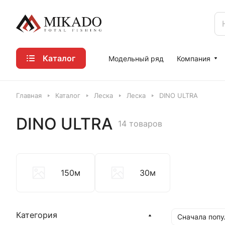
Каталог
Модельный ряд
Компания
Главная
Каталог
Леска
Леска
DINO ULTRA
DINO ULTRA
14 товаров
150м
30м
Категория
Сначала поп