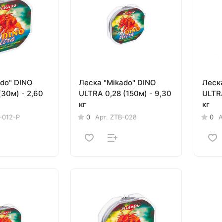
ado" DINO
Леска "Mikado" DINO
Леск
ULTRA 0,28 (150м) - 9,30
ULTRA
кг
кг
-012-P
0
Арт.
ZTB-028
0
А