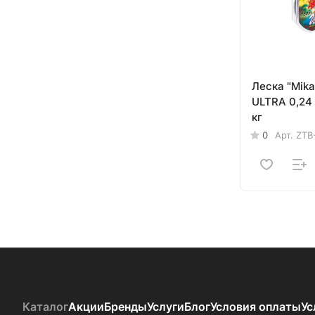
Леска "Mik
ULTRA 0,24 
кг
0
Арт.
ZTB
Каталог
Акции
Бренды
Услуги
Блог
Условия оплаты
Ус