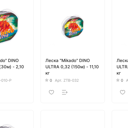
ado" DINO
Леска "Mikado" DINO
Леск
ULTRA 0,32 (150м) - 11,10
ULTRA
кг
кг
-010-P
0
Арт.
ZTB-032
0
А