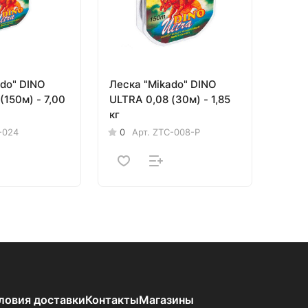
ado" DINO
Леска "Mikado" DINO
(150м) - 7,00
ULTRA 0,08 (30м) - 1,85
кг
-024
0
Арт.
ZTC-008-P
ловия доставки
Контакты
Магазины