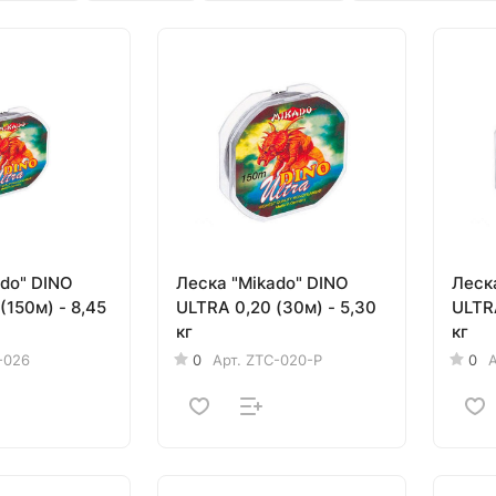
ado" DINO
Леска "Mikado" DINO
Леск
(150м) - 8,45
ULTRA 0,20 (30м) - 5,30
ULTRA 0,14 (30м) 
кг
кг
-026
0
Арт.
ZTC-020-P
0
А