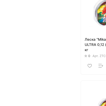
Леска "Mik
ULTRA 0,12 (30м) - 2,60
кг
0
Арт.
ZTC