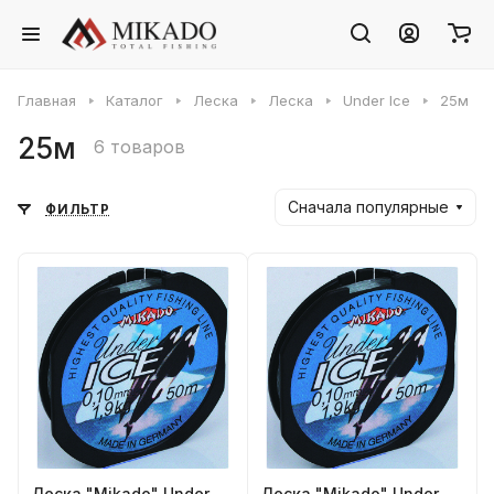
Главная
Каталог
Леска
Леска
Under Ice
25м
25м
6 товаров
Сначала популярные
ФИЛЬТР
Леска "Mikado" Under
Леска "Mikado" Under