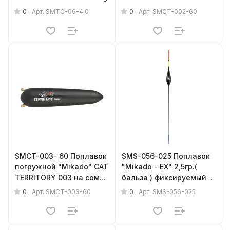
легко заменяемый,
0
0
Арт.
SMTC-06-4.0
Арт.
SMCT-002-60
60гр.
SMCT-003- 60 Поплавок
SMS-056-025 Поплавок
погружной "Mikado" CAT
"Mikado - EX" 2,5гр.(
TERRITORY 003 на сома,
бальза ) фиксируемый
с трещоткой 60гр.
{фас.= 1шт.}
0
0
Арт.
SMCT-003-60
Арт.
SMS-056-025