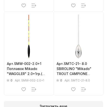
Арт.SMW-002-2.0+1
Арт.SMTC-21- 8.0
Поплавок Mikado
SBIROLINO "Mikado"
"WAGGLER" 2.0+1гр.(
TROUT CAMPIONE
бальза )
Sinking 8 g ( 2 шт.)
0
0
Арт.
SMW-002-2.0+1
Арт.
SMTC-21-8.0
прозрачн., тонущая
Загрузить еще