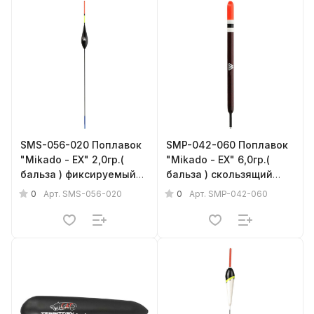
SMS-056-020 Поплавок
SMP-042-060 Поплавок
"Mikado - EX" 2,0гр.(
"Mikado - EX" 6,0гр.(
бальза ) фиксируемый
бальза ) скользящий
{фас.= 1шт.}
{фас.= 1шт.}
0
0
Арт.
SMS-056-020
Арт.
SMP-042-060