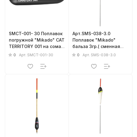
SMCT-001- 30 Поплавок
Арт.SMS-038-3.0
погружной "Mikado" CAT
Поплавок "Mikado"
TERRITORY 001 на сома
бальза 3гр.( сменная
30гр.
антенка, d - 3mm )
0
0
Арт.
SMCT-001-30
Арт.
SMS-038-3.0
{фас.=5шт.}