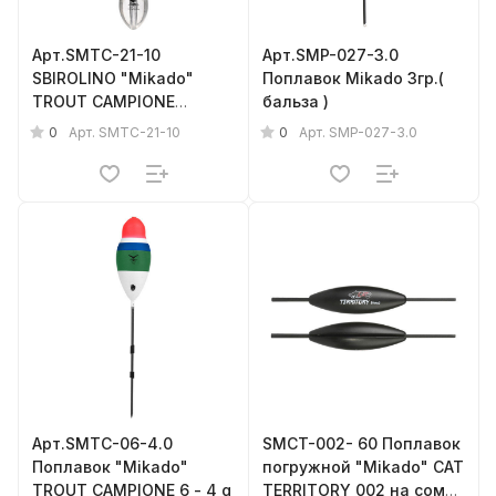
Арт.SMTC-21-10
Арт.SMP-027-3.0
SBIROLINO "Mikado"
Поплавок Mikado 3гр.(
TROUT CAMPIONE
бальза )
Sinking 10 g ( 2 шт.)
0
0
Арт.
SMTC-21-10
Арт.
SMP-027-3.0
прозрачн., тонущая
Арт.SMTC-06-4.0
SMCT-002- 60 Поплавок
Поплавок "Mikado"
погружной "Mikado" CAT
TROUT CAMPIONE 6 - 4 g
TERRITORY 002 на сома,