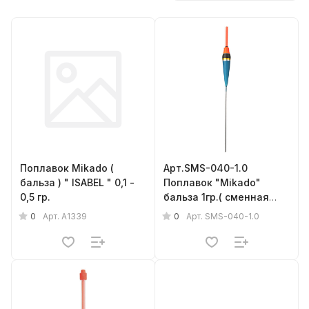
Поплавок Mikado (
Арт.SMS-040-1.0
бальза ) " ISABEL " 0,1 -
Поплавок "Mikado"
0,5 гр.
бальза 1гр.( сменная
антенка, d - 3mm )
0
0
Арт.
A1339
Арт.
SMS-040-1.0
{фас.=5шт.}