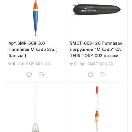
Арт.SMP-S08-3.0
SMCT-003- 20 Поплавок
Поплавок Mikado 3гр.(
погружной "Mikado" CAT
бальза )
TERRITORY 003 на сома,
с трещоткой 20гр.
0
0
Арт.
SMP-S08-3.0
Арт.
SMCT-003-20