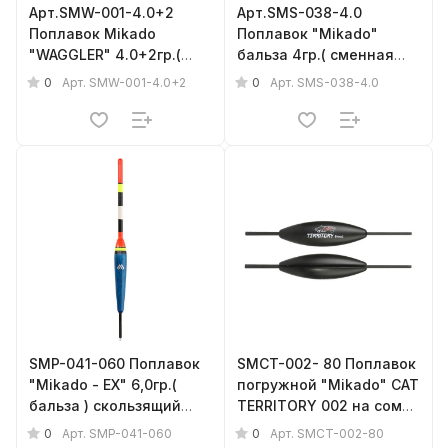
Арт.SMW-001-4.0+2
Арт.SMS-038-4.0
Поплавок Mikado
Поплавок "Mikado"
"WAGGLER" 4.0+2гр.(
бальза 4гр.( сменная
бальза )
антенка, d - 3mm )
0
0
Арт.
SMW-001-4.0+2
Арт.
SMS-038-4.0
{фас.=5шт.}
SMP-041-060 Поплавок
SMCT-002- 80 Поплавок
"Mikado - EX" 6,0гр.(
погружной "Mikado" CAT
бальза ) скользящий
TERRITORY 002 на сома,
{фас.= 1шт.}
легко заменяемый,
0
0
Арт.
SMP-041-060
Арт.
SMCT-002-80
80гр.