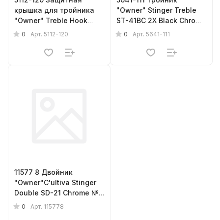
крышка для тройника
"Owner" Stinger Treble
"Owner" Treble Hook
ST-41BC 2X Black Chrome
Safety Caps # L ( № 4--8
№ 1/0 ( 6 шт.)
0
0
Арт.
5112-120
Арт.
5641-111
) 13шт.
11577 8 Двойник
"Owner"C'ultiva Stinger
Double SD-21 Chrome №
8 ( 8 шт.)
0
Арт.
115778