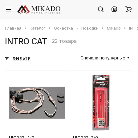
Главная
Каталог
Оснастка
Поводки
Mikado
INT
INTRO CAT
22 товара
Сначала популярные
ФИЛЬТР
HIC083-4/0
HIC083-2/0