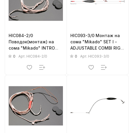
HIC084-2/0
HIC093-3/0 Монтаж на
Поводок(монтаж) на
сома "Mikado" SET I -
сома "Mikado" INTRO
ADJUSTABLE COMBI RIG
CAT (125см, кр.№2/0,
(200см, попл.20г,
0
0
Арт.
HIC084-2/0
Арт.
HIC093-3/0
тройн.№2/0) прочность -
тройник №3/0)
100кг
прочность - 100кг