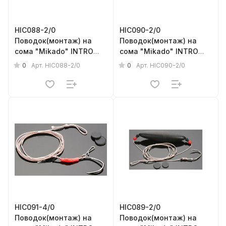
HIC088-2/0
HIC090-2/0
Поводок(монтаж) на
Поводок(монтаж) на
сома "Mikado" INTRO
сома "Mikado" INTRO
CAT - RIG WITH
CAT - RIG WITH
0
0
Арт.
HIC088-2/0
Арт.
HIC090-2/0
SUBMERGER (150см, кр.
SUBMERGER (175см, кр.
№2/0, поплавок- 30г)
№2/0, тройн.№2/0,
прочность - 100кг
поплавок- 30г)
прочность - 100кг
HIC091-4/0
HIC089-2/0
Поводок(монтаж) на
Поводок(монтаж) на