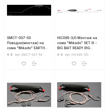
SMCT-007-50
HIC095-3/0 Монтаж на
Поводок(монтаж) на
сома "Mikado" SET III -
сома "Mikado" EARTH
BIG BAIT READY RIG
WORM READY RIG
(200см, попл.20г,
0
0
Арт.
SMCT-007-50
Арт.
HIC095-3/0
(поплавок 50г., тройник
тройник №3/0, крюк
№2) прочность - 78кг
№6/0) прочность - 100кг