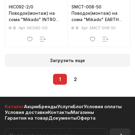
HIC092-2/0
SMCT-008-50
Поводок(монтаж) на
Поводок(монтаж) на
сома "Mikado" INTRO
сома "Mikado" EARTH
CAT - ADJUSTABLE
WORM READY RIG RATTLE
0
0
Арт.
HIC092-2/0
Арт.
SMCT-008-50
PELLET RIG (120см, кр.
с трещеткой (поплавок
№2/0) прочность - 100кг
50г., тройник №2)
прочность - 78кг
Загрузить еще
1
2
Каталог
Акции
Бренды
Услуги
Блог
Условия оплаты
Условия доставки
Контакты
Магазины
Гарантия на товар
Документы
Оферта