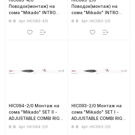
Поводок(монтаж) на
Поводок(монтаж) на
сома "Mikado" INTRO
сома "Mikado" INTRO
CAT-„LIVE BAIT/EEL RIG”
CAT-„LIVE BAIT/EEL RIG”
0
0
Арт.
HIC083-4/0
Арт.
HIC083-2/0
(100см, кр.№4/0 ) с
(100см, кр.№/0 ) с
трещеткой, прочность -
трещеткой, прочность -
118кг
118кг
HIC094-2/0 Монтаж на
HIC093-2/0 Монтаж на
сома "Mikado" SET II -
сома "Mikado" SET I -
ADJUSTABLE COMBI RIG
ADJUSTABLE COMBI RIG
WITH RATTLE (200см,
(200см, попл.10г,
0
0
Арт.
HIC094-2/0
Арт.
HIC093-2/0
попл.10г, тройник №2/0)
тройник №2/0)