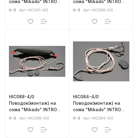
сома "Mikado" INTRO
сома "Mikado" INTRO
CAT - PELLET RIG/EEL
CAT - RIG WITH
0
0
Арт.
HIC091-4/0
Арт.
HIC089-2/0
(120см, кр.№4/0)
SUBMERGER (150см, кр.
прочность - 118кг
№2/0, поплавок- 50г)
прочность - 100кг
HIC088-4/0
HIC084-4/0
Поводок(монтаж) на
Поводок(монтаж) на
сома "Mikado" INTRO
сома "Mikado" INTRO
CAT - RIG WITH
CAT (125см, кр.№4/0,
0
0
Арт.
HIC088-4/0
Арт.
HIC084-4/0
SUBMERGER (150см, кр.
тройн.№4/0) прочность
№4/0, поплавок- 30г)
- 118кг
прочность - 118кг