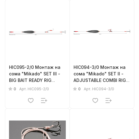
HIC095-2/0 Монтаж на
HIC094-3/0 Монтаж на
сома "Mikado" SET III -
сома "Mikado" SET II -
BIG BAIT READY RIG
ADJUSTABLE COMBI RIG
(200см, попл.10г,
WITH RATTLE (200см,
0
0
Арт.
HIC095-2/0
Арт.
HIC094-3/0
тройник №2/0, крюк
попл.10г, тройник №3/0)
№4/0) прочность - 100кг
прочность - 100кг23