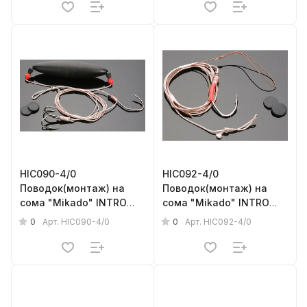
прочность - 100кг
прочность - 100кг
HIC090-4/0
HIC092-4/0
Поводок(монтаж) на
Поводок(монтаж) на
сома "Mikado" INTRO
сома "Mikado" INTRO
CAT - RIG WITH
CAT - ADJUSTABLE
0
0
Арт.
HIC090-4/0
Арт.
HIC092-4/0
SUBMERGER (175см, кр.
PELLET RIG (120см, кр.
№4/0, тройн.№4/0,
№4/0) прочность - 118кг
поплавок- 30г)
прочность - 118кг