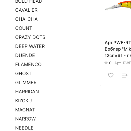
BOLD HEAD
CAVALIER
CHA-CHA
COUNT
CRAZY DOTS
Арт.PWF-RT
DEEP WATER
Воблер "Mi
DUENDE
12cm/61 - 
(32,0г /до 5
0
Арт.
PWF
FLAMENCO
GHOST
GLIMMER
HARRIDAN
KIZOKU
MAGNAT
NARROW
NEEDLE