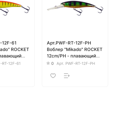
-12F-61
Арт.PWF-RT-12F-PH
kado" ROCKET
Воблер "Mikado" ROCKET
плавающий
12cm/PH - плавающий
,0м)
(32,0г /до 5,0м)
-RT-12F-61
0
Арт.
PWF-RT-12F-PH