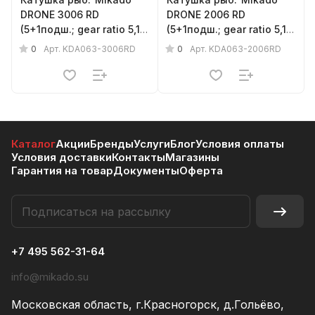
DRONE 3006 RD
DRONE 2006 RD
(5+1подш.; gear ratio 5,1
(5+1подш.; gear ratio 5,1
:1)
:1)
0
0
Арт.
KDA063-3006RD
Арт.
KDA063-2006RD
Каталог
Акции
Бренды
Услуги
Блог
Условия оплаты
Условия доставки
Контакты
Магазины
Гарантия на товар
Документы
Оферта
+7 495 562-31-64
info@mikado.su
Московская область, г.Красногорск, д.Гольёво,