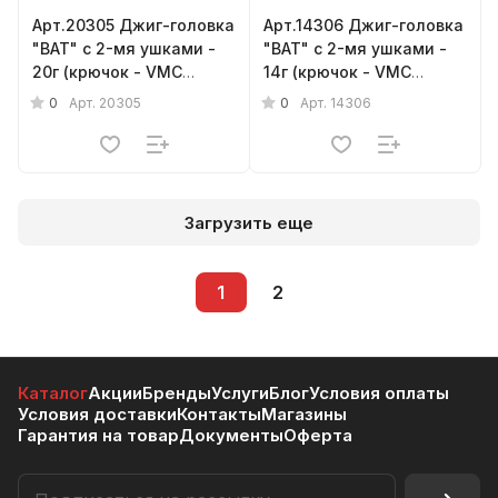
Арт.20305 Джиг-головка
Арт.14306 Джиг-головка
"BAT" с 2-мя ушками -
"BAT" с 2-мя ушками -
20г (крючок - VMC
14г (крючок - VMC
barbarian № 3/0) { 5шт.}
barbarian № 3/0) { 6шт.}
0
0
Арт.
20305
Арт.
14306
Загрузить еще
1
2
Каталог
Акции
Бренды
Услуги
Блог
Условия оплаты
Условия доставки
Контакты
Магазины
Гарантия на товар
Документы
Оферта