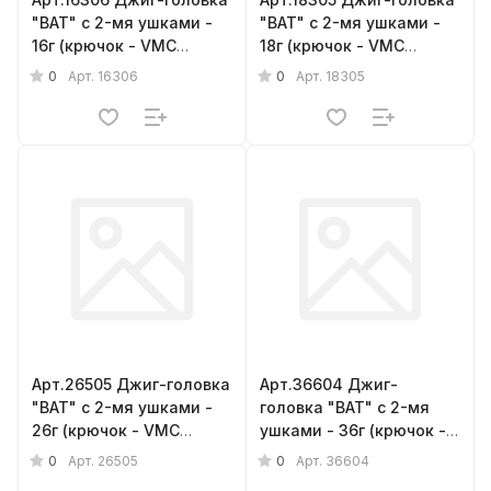
"BAT" с 2-мя ушками -
"BAT" с 2-мя ушками -
16г (крючок - VMC
18г (крючок - VMC
barbarian № 3/0) { 6шт.}
barbarian № 3/0) { 5шт.}
0
0
Арт.
16306
Арт.
18305
Арт.26505 Джиг-головка
Арт.36604 Джиг-
"BAT" с 2-мя ушками -
головка "BAT" с 2-мя
26г (крючок - VMC
ушками - 36г (крючок -
barbarian № 5/0) { 5шт.}
VMC barbarian № 6/0) {
0
0
Арт.
26505
Арт.
36604
4шт.}