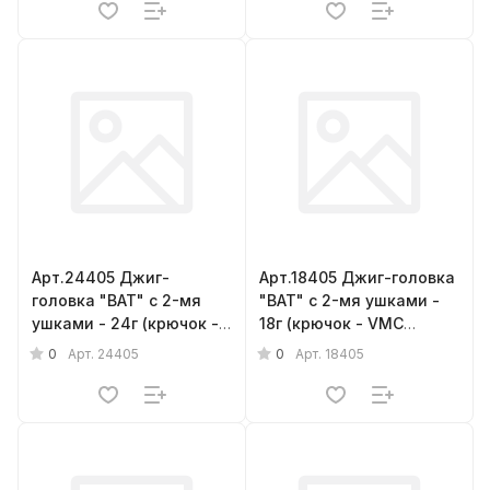
Арт.24405 Джиг-
Арт.18405 Джиг-головка
головка "BAT" с 2-мя
"BAT" с 2-мя ушками -
ушками - 24г (крючок -
18г (крючок - VMC
VMC barbarian № 4/0) {
barbarian № 4/0) { 5шт.}
0
0
Арт.
24405
Арт.
18405
5шт.}