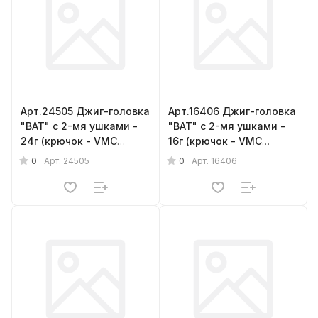
Арт.24505 Джиг-головка
Арт.16406 Джиг-головка
"BAT" с 2-мя ушками -
"BAT" с 2-мя ушками -
24г (крючок - VMC
16г (крючок - VMC
barbarian № 5/0) { 5шт.}
barbarian № 4/0) { 6шт.}
0
0
Арт.
24505
Арт.
16406