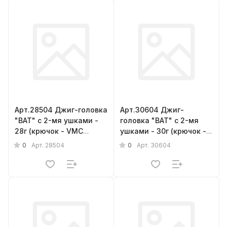
Арт.28504 Джиг-головка
Арт.30604 Джиг-
"BAT" с 2-мя ушками -
головка "BAT" с 2-мя
28г (крючок - VMC
ушками - 30г (крючок -
barbarian № 5/0) { 4шт.}
VMC barbarian № 6/0) {
0
0
Арт.
28504
Арт.
30604
4шт.}