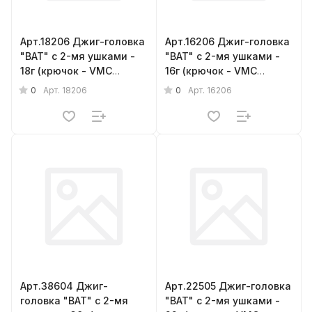
Арт.18206 Джиг-головка
Арт.16206 Джиг-головка
"BAT" с 2-мя ушками -
"BAT" с 2-мя ушками -
18г (крючок - VMC
16г (крючок - VMC
barbarian № 2/0) { 6шт.}
barbarian № 2/0) { 6шт.}
0
0
Арт.
18206
Арт.
16206
Арт.38604 Джиг-
Арт.22505 Джиг-головка
головка "BAT" с 2-мя
"BAT" с 2-мя ушками -