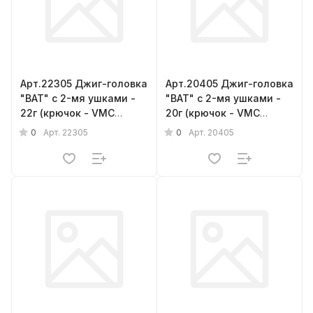
Арт.22305 Джиг-головка
Арт.20405 Джиг-головка
"BAT" с 2-мя ушками -
"BAT" с 2-мя ушками -
22г (крючок - VMC
20г (крючок - VMC
barbarian № 3/0) { 5шт.}
barbarian № 4/0) { 5шт.}
0
0
Арт.
22305
Арт.
20405