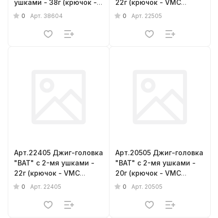
ушками - 38г (крючок -
22г (крючок - VMC
VMC barbarian № 6/0) {
barbarian № 5/0) { 5шт.}
0
0
Арт.
38604
Арт.
22505
4шт.}
Арт.22405 Джиг-головка
Арт.20505 Джиг-головка
"BAT" с 2-мя ушками -
"BAT" с 2-мя ушками -
22г (крючок - VMC
20г (крючок - VMC
barbarian № 4/0) { 5шт.}
barbarian № 5/0) { 5шт.}
0
0
Арт.
22405
Арт.
20505