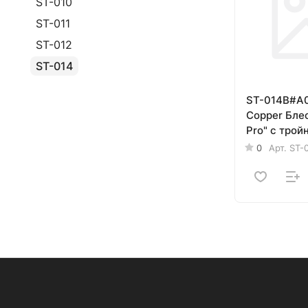
ST-010
ST-011
ST-012
ST-014
ST-014B#A
Copper Блес
Pro" с трой
(36гр.,11.5с
0
Арт.
ST-