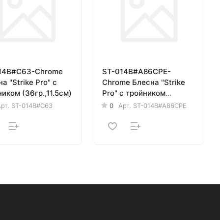
14B#C63-Chrome
ST-014B#A86CPE-
а "Strike Pro" с
Chrome Блесна "Strike
иком (36гр.,11.5см)
Pro" с тройником
(36гр.,11.5см)
рт.
ST-014B#C63
0
Арт.
ST-014B#A86CPE