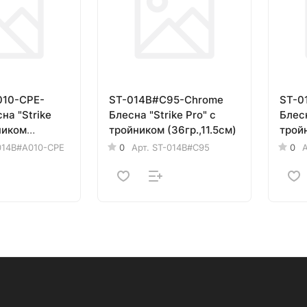
010-CPE-
ST-014B#C95-Chrome
ST-0
на "Strike
Блесна "Strike Pro" с
Блесн
ником
тройником (36гр.,11.5см)
тройн
м)
014B#A010-CPE
0
Арт.
ST-014B#C95
0
А