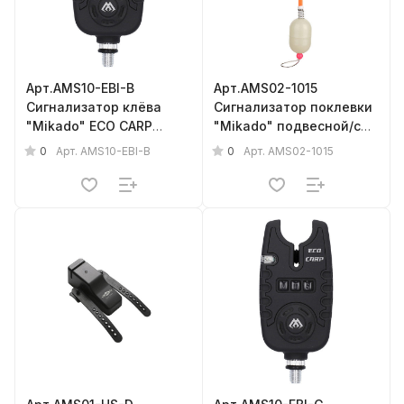
Арт.AMS10-EBI-B
Арт.AMS02-1015
Сигнализатор клёва
Сигнализатор поклевки
"Mikado" ECO CARP
"Mikado" подвесной/с
(электронный) 9V, синий
антизакручивателем/
0
0
Арт.
AMS10-EBI-B
Арт.
AMS02-1015
светящийся {фас.=
10шт.}