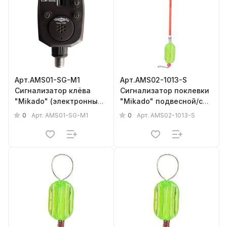
Арт.AMS01-SG-M1
Арт.AMS02-1013-S
Сигнализатор клёва
Сигнализатор поклевки
"Mikado" (электронный,
"Mikado" подвесной/с
элемент 23AE)
антизакручивателем
0
0
Арт.
AMS01-SG-M1
Арт.
AMS02-1013-S
{фас.= 10шт.}