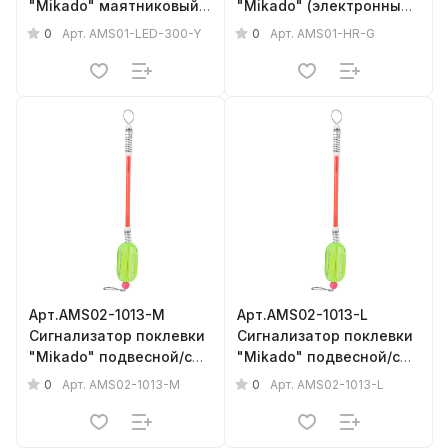
"Mikado" маятниковый (
"Mikado" (электронный,
элект., желтый датчик)
элемент 23AE)
0
0
Арт.
AMS01-LED-300-Y
Арт.
AMS01-HR-G
Арт.AMS02-1013-M
Арт.AMS02-1013-L
Сигнализатор поклевки
Сигнализатор поклевки
"Mikado" подвесной/с
"Mikado" подвесной/с
антизакручивателем
антизакручивателем
0
0
Арт.
AMS02-1013-M
Арт.
AMS02-1013-L
{фас.= 10шт.}
{фас.= 10шт.}