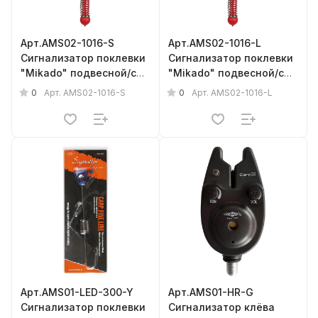
Арт.AMS02-1016-S
Арт.AMS02-1016-L
Сигнализатор поклевки
Сигнализатор поклевки
"Mikado" подвесной/с
"Mikado" подвесной/с
гнездом под светлячок
гнездом под светлячок
0
0
Арт.
AMS02-1016-S
Арт.
AMS02-1016-L
{фас.= 10шт.}
{фас.= 10шт.}
Арт.AMS01-LED-300-Y
Арт.AMS01-HR-G
Сигнализатор поклевки
Сигнализатор клёва