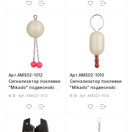
Арт.AMS02-1012
Арт.AMS02-1010
Сигнализатор поклевки
Сигнализатор поклевки
"Mikado" подвесной/
"Mikado" подвесной/
светящийся {фас.=
светящийся {фас.=
0
0
Арт.
AMS02-1012
Арт.
AMS02-1010
10шт.}
10шт.}