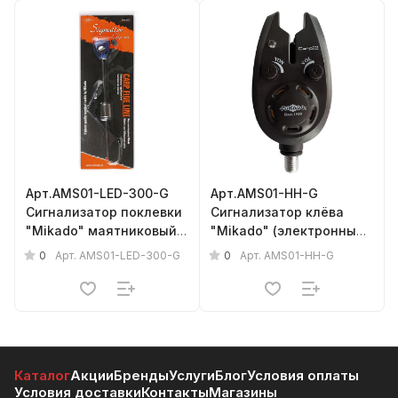
Арт.AMS01-LED-300-G
Арт.AMS01-HH-G
Сигнализатор поклевки
Сигнализатор клёва
"Mikado" маятниковый (
"Mikado" (электронный,
элект., зелёный датчик)
элемент 23AE)
0
0
Арт.
AMS01-LED-300-G
Арт.
AMS01-HH-G
Каталог
Акции
Бренды
Услуги
Блог
Условия оплаты
Условия доставки
Контакты
Магазины