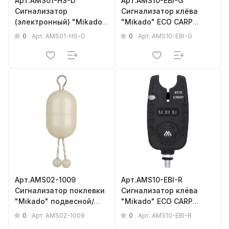
Арт.AMS01-HS-D
Арт.AMS10-EBI-G
Сигнализатор
Сигнализатор клёва
(электронный) "Mikado"
"Mikado" ECO CARP
(с креплением на
(электронный) 9V,
0
0
Арт.
AMS01-HS-D
Арт.
AMS10-EBI-G
удилище, элемент LR44
зелёный
x 3шт.)
Арт.AMS02-1009
Арт.AMS10-EBI-R
Сигнализатор поклевки
Сигнализатор клёва
"Mikado" подвесной/
"Mikado" ECO CARP
светящийся {фас.=
(электронный) 9V,
0
0
Арт.
AMS02-1009
Арт.
AMS10-EBI-R
10шт.}
красный