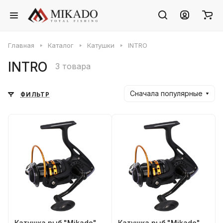
Главная
Каталог
Катушки
INTRO
INTRO
3 товара
Сначала популярные
ФИЛЬТР
Катушка рыб."Mikado"
Катушка рыб."Mikado"