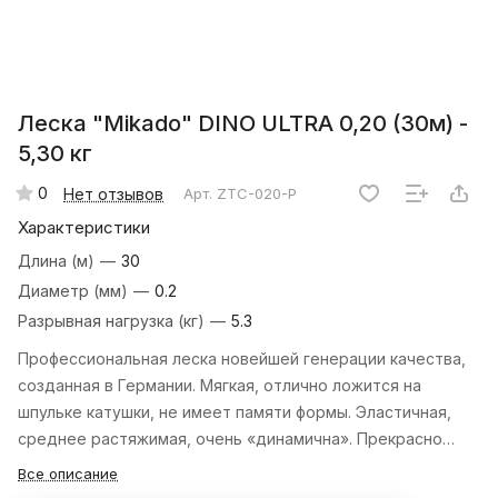
Леска "Mikado" DINO ULTRA 0,20 (30м) -
5,30 кг
0
Нет отзывов
Арт.
ZTC-020-P
Характеристики
Длина (м)
—
30
Диаметр (мм)
—
0.2
Разрывная нагрузка (кг)
—
5.3
Профессиональная леска новейшей генерации качества,
созданная в Германии. Мягкая, отлично ложится на
шпульке катушки, не имеет памяти формы. Эластичная,
среднее растяжимая, очень «динамична». Прекрасно
передает энергию подсечки от удилища на приманку.
Все описание
Позволяет быстрое реагировать, и одновременно