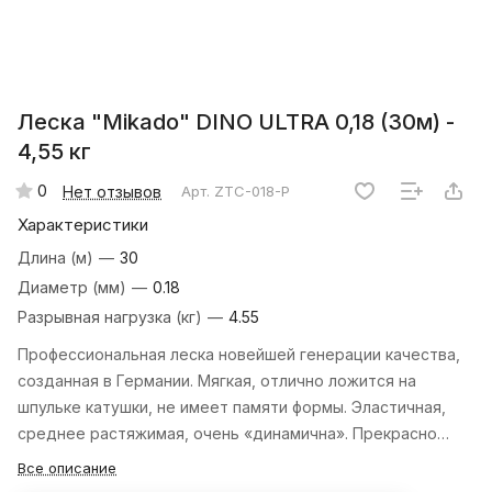
Леска "Mikado" DINO ULTRA 0,18 (30м) -
4,55 кг
0
Нет отзывов
Арт.
ZTC-018-P
Характеристики
Длина (м)
—
30
Диаметр (мм)
—
0.18
Разрывная нагрузка (кг)
—
4.55
Профессиональная леска новейшей генерации качества,
созданная в Германии. Мягкая, отлично ложится на
шпульке катушки, не имеет памяти формы. Эластичная,
среднее растяжимая, очень «динамична». Прекрасно
передает энергию подсечки от удилища на приманку.
Все описание
Позволяет быстрое реагировать, и одновременно